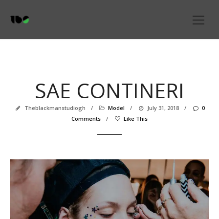
SAE CONTINERI
Theblackmanstudiogh
/
Model
/
July 31, 2018
/
0
Comments
/
Like This